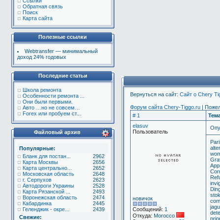
Ссылки
Обратная связь
Поиск
Карта сайта
Полезные ссылки
Webtransfer — минимальный
доход 24% годовых
Последние статьи
Школа ремонта
Вернуться на сайт:
Сайт о Chery T
Особенности ремонта ...
Они были первыми.
Форум сайта Chery-Tiggo.ru
| Поже
Авто …но не совсем…
Forex или пробуем ст...
# 1
Тем
elasuv
Опу
Пользователь
Файловый архив
Par
alte
Популярные:
wom
Бланк для постан...
2962
Gra
Карта Москвы
2656
Appr
Карта центрально...
2652
Corr
Московская область
2648
Ref
г. Серпухов
2623
invi
Автодороги Украины
2528
Din
Карта Рязанской ...
2493
sto
Воронежская область
2474
новичок
comp
Кабардинка
2445
jag
Геленджик - окре...
2439
Сообщений:
1
dete
Откуда:
Morocco
Свежие:
prio