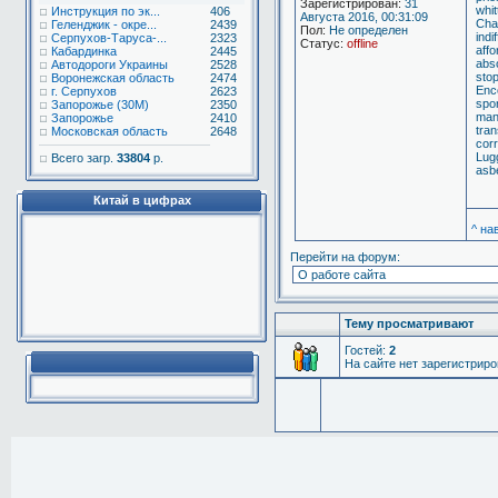
Зарегистрирован:
31
whit
Инструкция по эк...
406
Августа 2016, 00:31:09
Chal
Геленджик - окре...
2439
Пол:
Не определен
indi
Серпухов-Таруса-...
2323
Статус:
offline
aff
Кабардинка
2445
abs
Автодороги Украины
2528
sto
Воронежская область
2474
Enco
г. Серпухов
2623
spo
Запорожье (30М)
2350
mana
Запорожье
2410
tran
Московская область
2648
corr
Lug
Всего загр.
33804
р.
asbe
Китай в цифрах
^ на
Перейти на форум:
Тему просматривают
Гостей:
2
На сайте нет зарегистрир