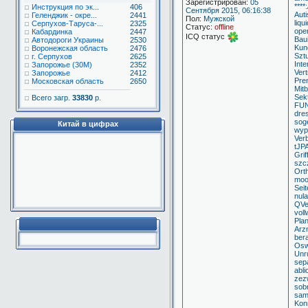
Зарегистрирован:
05
***
Инструкция по эк...
406
Сентября 2015, 06:16:38
Aut
Геленджик - окре...
2441
Пол:
Мужской
liqu
Серпухов-Таруса-...
2325
Статус:
offline
ope
Кабардинка
2447
ICQ статус
Bau
Автодороги Украины
2530
Kun
Воронежская область
2476
Szt
г. Серпухов
2625
Int
Запорожье (30М)
2352
Ver
Запорожье
2412
Pre
Московская область
2650
Mit
Sekt
Всего загр.
33830
р.
FUNC
dre
sog
Китай в цифрах
wyp
Ver
tJP
Gri
szc
Orth
moo
Sei
nul
QVe
voll
Plan
Arzn
ber
Osw
Unr
sep
abli
zez
sob
samb
Konr