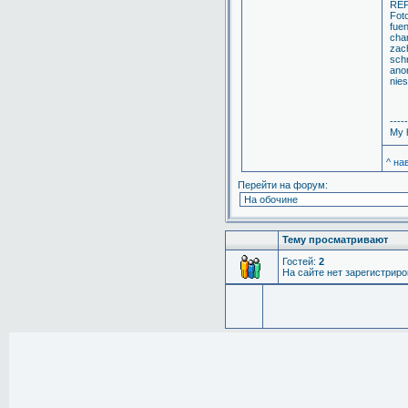
REP
Fot
fue
chan
zac
sch
ano
nie
-----
My h
^ на
Перейти на форум:
Тему просматривают
Гостей:
2
На сайте нет зарегистрир