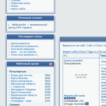
Ссылки
Обратная связь
Поиск
Карта сайта
Полезные ссылки
Webtransfer — минимальный
доход 24% годовых
Последние статьи
Школа ремонта
Вернуться на сайт:
Сайт о Chery T
Особенности ремонта ...
Они были первыми.
Форум сайта Chery-Tiggo.ru
| По су
Авто …но не совсем…
Forex или пробуем ст...
# 1
Тем
AnitraCambell94
Опу
Пользователь
Файловый архив
Tra
fer
Популярные:
Obe
Бланк для постан...
2964
sozi
Карта Москвы
2658
****
Карта центрально...
2654
muk
Московская область
2650
berk
г. Серпухов
2625
Jah
Автодороги Украины
2530
wok
Карта Рязанской ...
2495
Gewe
Воронежская область
2476
Форумский чувак
MAM
Кабардинка
2447
for
Геленджик - окре...
2441
Сообщений:
216
****
Откуда:
Australia
Свежие:
ame