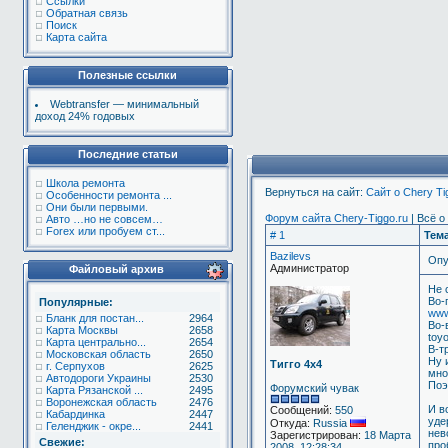
Ссылки
Обратная связь
Поиск
Карта сайта
Полезные ссылки
Webtransfer — минимальный
доход 24% годовых
Последние статьи
Школа ремонта
Вернуться на сайт:
Сайт о Chery T
Особенности ремонта ...
Они были первыми.
Форум сайта Chery-Tiggo.ru
| Всё о
Авто …но не совсем…
Forex или пробуем ст...
# 1
Тем
Bazilevs
Опу
Администратор
Файловый архив
Не 
Во-
Популярные:
www
Бланк для постан...
2964
Во-
Карта Москвы
2658
toyo
Карта центрально...
2654
В-т
Московская область
2650
Ну 
Тигго 4х4
г. Серпухов
2625
мно
Автодороги Украины
2530
Поэ
Форумский чувак
Карта Рязанской ...
2495
Воронежская область
2476
И в
Сообщений:
550
Кабардинка
2447
уде
Откуда:
Russia
Геленджик - окре...
2441
нев
Зарегистрирован:
18 Марта
Свежие:
про
2008, 12:28:34