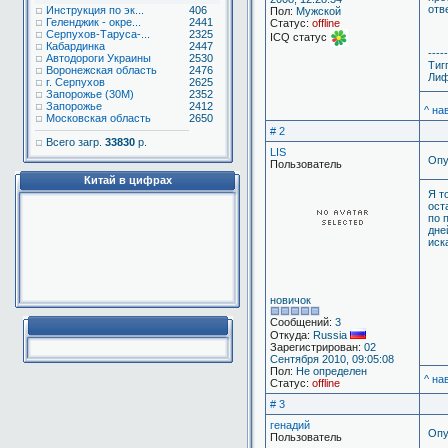
отв
Инструкция по эк...
406
Пол:
Мужской
Геленджик - окре...
2441
Статус:
offline
Серпухов-Таруса-...
2325
ICQ статус
Кабардинка
2447
-----
Автодороги Украины
2530
Тиг
Воронежская область
2476
Лиф
г. Серпухов
2625
Запорожье (30М)
2352
Запорожье
2412
^ на
Московская область
2650
# 2
Всего загр.
33830
р.
LIS
Опу
Пользователь
Китай в цифрах
Я т
ост
по 
дне
иск
новичок
Сообщений:
3
Откуда:
Russia
Зарегистрирован:
02
Сентября 2010, 09:05:08
Пол:
Не определен
^ на
Статус:
offline
# 3
генадий
Опу
Пользователь