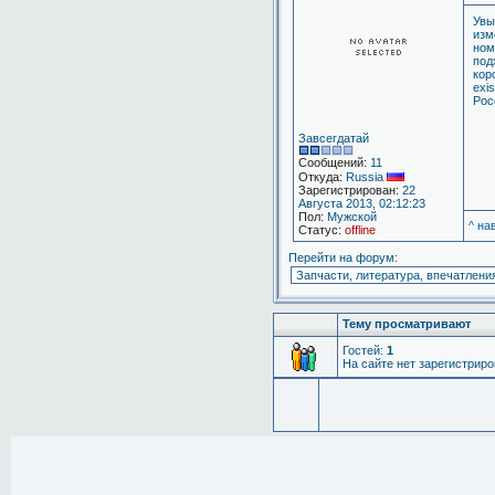
Увы
изм
ном
под
кор
exi
Рос
Завсегдатай
Сообщений:
11
Откуда:
Russia
Зарегистрирован:
22
Августа 2013, 02:12:23
Пол:
Мужской
^ на
Статус:
offline
Перейти на форум:
Тему просматривают
Гостей:
1
На сайте нет зарегистрир