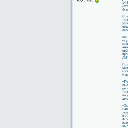
ICQ статус
14.
(вх
буд
Спу
тел
утр
соз
око
Как
осу
кос
шта
орб
про
АМ4
Поз
Меж
кос
Име
«По
был
рег
тел
по 
дол
«Эк
Ран
зак
в 2
ФГУ
изв
на 