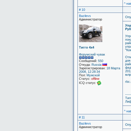
^ на
# 10
Bazilevs
Опу
Администратор
Упр
Руб
Упр
пок
рай
упр
Тигго 4х4
"Ко
Форумский чувак
Отм
для
Сообщений:
550
рай
Откуда:
Russia
фед
Зарегистрирован:
18 Марта
201
2008, 12:28:34
млр
Пол:
Мужской
Статус:
offline
rbc.
ICQ статус
-----
Тиг
Лиф
^ на
# 11
Bazilevs
Опу
Администратор