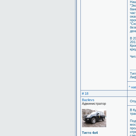
Наш
"Эк
бан
час
ока
про
"Ск
без
ден
В 2
201
Кро
кре
Чит
-----
Тиг
Лиф
^ на
# 18
Bazilevs
Опу
Администратор
В К
тра
Под
мос
про
отр
Тигго 4х4
сде