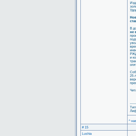
Изд
зол
Удо
Нов
ста
В д
не 
про
под
уво
вре
инв
РЖД
и к
тра
опя
Соб
25 
вер
пре
Чита
-----
Тиг
Лиф
^ на
# 15
Lushia