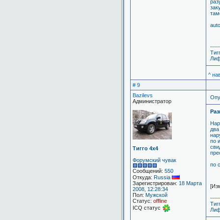
раз
зак
там
aut
-----
Тиг
Лиф
^ на
# 9
Bazilevs
Опу
Администратор
Раз
Нар
два
нар
по 
сви
Тигго 4х4
пре
Форумский чувак
по 
Сообщений:
550
Откуда:
Russia
Зарегистрирован:
18 Марта
[Из
2008, 12:28:34
Пол:
Мужской
-----
Статус:
offline
Тиг
ICQ статус
Лиф