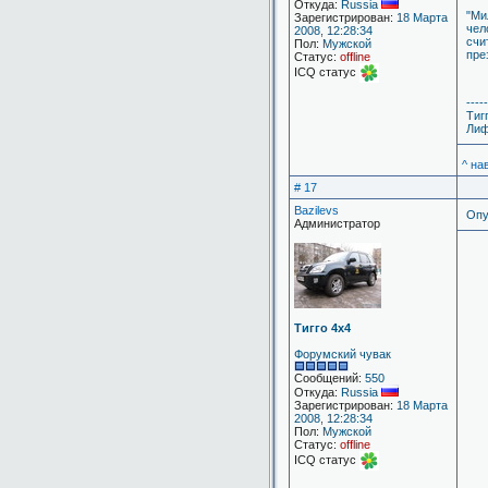
Откуда:
Russia
"Ми
Зарегистрирован:
18 Марта
чел
2008, 12:28:34
счи
Пол:
Мужской
пре
Статус:
offline
ICQ статус
-----
Тиг
Лиф
^ на
# 17
Bazilevs
Опу
Администратор
Тигго 4х4
Форумский чувак
Сообщений:
550
Откуда:
Russia
Зарегистрирован:
18 Марта
2008, 12:28:34
Пол:
Мужской
Статус:
offline
ICQ статус