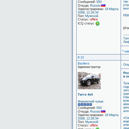
так
Сообщений:
550
ути
Откуда:
Russia
выг
Зарегистрирован:
18 Марта
2008, 12:28:34
РБК
Пол:
Мужской
Статус:
offline
ICQ статус
[Из
-----
Тиг
Лиф
^ на
# 13
Bazilevs
Опу
Администратор
Рос
в о
Тел
год
зат
оце
Тигго 4х4
Ожи
мом
Форумский чувак
ави
апп
Сообщений:
550
аге
Откуда:
Russia
Зарегистрирован:
18 Марта
«Св
2008, 12:28:34
мар
Пол:
Мужской
атм
Статус:
offline
дви