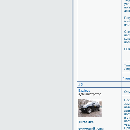
"Ро
уве
по 
акц
Гос
мил
сче
Сто
пар
куп
пол
РБК
-----
Тиг
Лиф
^ на
# 3
Bazilevs
Опу
Администратор
Нас
зам
авт
лит
пос
в с
нас
Тигго 4х4
уве
При
Форумский чувак