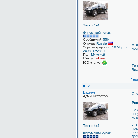
Тигго 4х4
Форумский чувак
Сообщений:
550
Откуда:
Russia
мля
Зарегистрирован:
18 Марта
нор
2008, 12:28:34
Пол:
Мужской
Статус:
offline
-----
ICQ статус
Тиг
Лиф
^ на
# 12
Bazilevs
Опу
Администратор
Рос
На 
поп
млр
И э
Тигго 4х4
пре
пра
Форумский чувак
доб