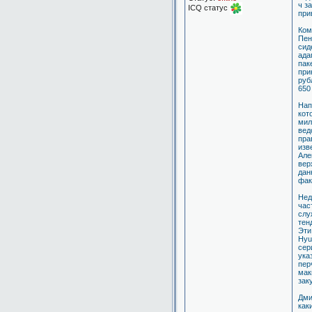
ч з
ICQ статус
при
Ком
Пен
сид
ада
пак
при
руб
650
Нап
кот
мил
вед
пра
изв
Але
вер
дан
фак
Нед
час
слу
тен
Эти
Hyu
сер
ука
пер
мак
зак
Дми
как