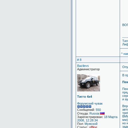
ВОП
-----
Тиг
Лиф
^ на
# 8
Bazilevs
Опу
Администратор
В п
Пен
Пен
пре
сер
Тигго 4х4
и а
Форумский чувак
Впр
авт
Сообщений:
550
тре
Откуда:
Russia
BMW
Зарегистрирован:
18 Марта
мм)
2008, 12:28:34
но 
Пол:
Мужской
зад
Статус:
offline