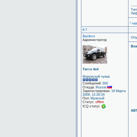
-----
Тиг
Лиф
^ на
# 7
Bazilevs
Опу
Администратор
Вла
Тигго 4х4
Форумский чувак
Сообщений:
550
Откуда:
Russia
Зарегистрирован:
18 Марта
2008, 12:28:34
Пол:
Мужской
Статус:
offline
ICQ статус
АВТ