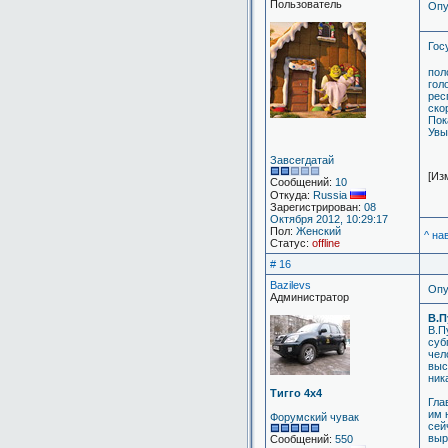
Пользователь
Опу
Гос
пол
гол
рес
ско
Пок
Увы.
Завсегдатай
[Из
Сообщений:
10
Откуда:
Russia
Зарегистрирован:
08
Октября 2012, 10:29:17
Пол:
Женский
^ на
Статус:
offline
# 16
Bazilevs
Опу
Администратор
В.П
В.П
суб
чел
выс
ник
Тигго 4х4
Гла
им 
Форумский чувак
сей
выр
Сообщений:
550