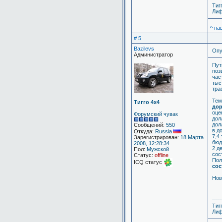
Тиг
Лиф
^ на
# 5
Bazilevs
Опу
Администратор
Пут
поз
час
тыс
тра
Тем
Тигго 4х4
дор
оце
Форумский чувак
дол
дол
Сообщений:
550
в д
Откуда:
Russia
7,4
Зарегистрирован:
18 Марта
бюд
2008, 12:28:34
2 д
Пол:
Мужской
сос
Статус:
offline
Пол
ICQ статус
сос
Нов
-----
Тиг
Лиф