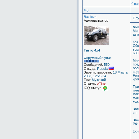
^ на
# 6
Bazilevs
Опу
Администратор
Мин
Мин
авт
Как
Сбе
вод
Тигго 4х4
600 
Форумский чувак
Мин
пре
Сообщений:
550
бро
Откуда:
Russia
вед
Зарегистрирован:
18 Марта
For
2008, 12:28:34
кро
Пол:
Мужской
Статус:
offline
При
ICQ статус
име
мак
маг
кож
Зая
с.г.
Зак
РФ.
top.