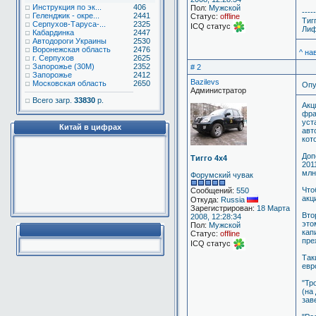
Инструкция по эк...
406
Пол:
Мужской
-----
Геленджик - окре...
2441
Статус:
offline
Тиг
Серпухов-Таруса-...
2325
ICQ статус
Лиф
Кабардинка
2447
Автодороги Украины
2530
Воронежская область
2476
^ на
г. Серпухов
2625
Запорожье (30М)
2352
# 2
Запорожье
2412
Bazilevs
Московская область
2650
Опу
Администратор
Всего загр.
33830
р.
Акц
фра
уст
Китай в цифрах
авт
кот
Доп
Тигго 4х4
201
млн
Форумский чувак
Что
Сообщений:
550
акц
Откуда:
Russia
Зарегистрирован:
18 Марта
Вто
2008, 12:28:34
это
Пол:
Мужской
кап
Статус:
offline
пре
ICQ статус
Так
евр
"Тр
(на
зав