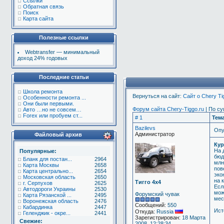
Ссылки
Обратная связь
Поиск
Карта сайта
Полезные ссылки
Webtransfer — минимальный
доход 24% годовых
Последние статьи
Школа ремонта
Вернуться на сайт:
Сайт о Chery T
Особенности ремонта ...
Они были первыми.
Форум сайта Chery-Tiggo.ru
| По су
Авто …но не совсем…
Forex или пробуем ст...
# 1
Тем
Bazilevs
Опу
Администратор
Файловый архив
Кур
На 
Популярные:
бюд
Бланк для постан...
2964
млн
Карта Москвы
2658
пов
Карта центрально...
2654
эко
Московская область
2650
на 
Тигго 4х4
г. Серпухов
2625
Есл
Автодороги Украины
2530
мож
Форумский чувак
Карта Рязанской ...
2495
мес
Воронежская область
2476
Сообщений:
550
Кабардинка
2447
Ист
Откуда:
Russia
Геленджик - окре...
2441
Зарегистрирован:
18 Марта
Свежие:
2008, 12:28:34