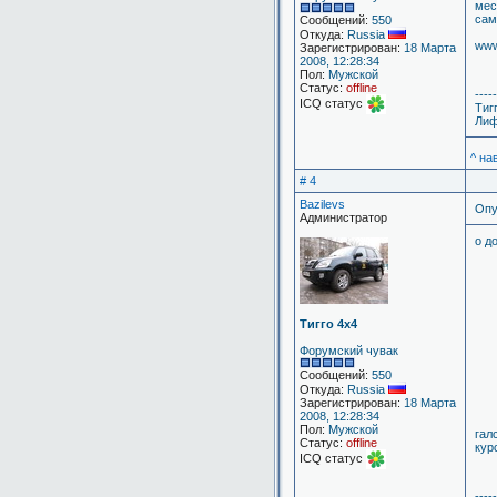
мес
сам
Сообщений:
550
Откуда:
Russia
www
Зарегистрирован:
18 Марта
2008, 12:28:34
Пол:
Мужской
Статус:
offline
-----
ICQ статус
Тиг
Лиф
^ на
# 4
Bazilevs
Опу
Администратор
о д
Тигго 4х4
Форумский чувак
Сообщений:
550
Откуда:
Russia
Зарегистрирован:
18 Марта
2008, 12:28:34
Пол:
Мужской
гал
Статус:
offline
кур
ICQ статус
-----