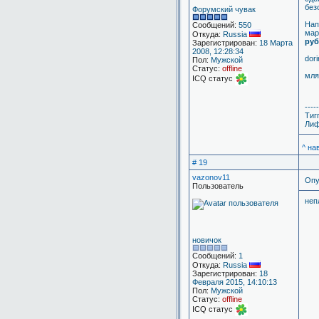
без
Форумский чувак
Нап
Сообщений:
550
мар
Откуда:
Russia
руб
Зарегистрирован:
18 Марта
2008, 12:28:34
dor
Пол:
Мужской
Статус:
offline
мля
ICQ статус
-----
Тиг
Лиф
^ на
# 19
vazonov11
Опу
Пользователь
неп
новичок
Сообщений:
1
Откуда:
Russia
Зарегистрирован:
18
Февраля 2015, 14:10:13
Пол:
Мужской
Статус:
offline
ICQ статус