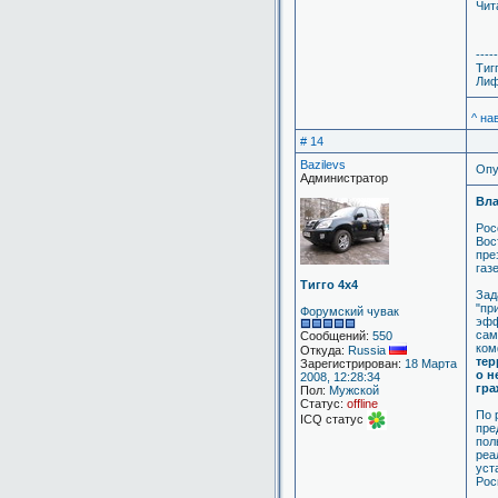
Чит
-----
Тиг
Лиф
^ на
# 14
Bazilevs
Опу
Администратор
Вла
Рос
Вос
пре
газ
Тигго 4х4
Зад
"пр
Форумский чувак
эфф
сам
Сообщений:
550
ком
Откуда:
Russia
тер
Зарегистрирован:
18 Марта
о н
2008, 12:28:34
гра
Пол:
Мужской
Статус:
offline
По 
ICQ статус
пре
пол
реа
уст
Рос