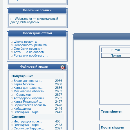
Полезные ссылки
Webtransfer — минимальный
доход 24% годовых
Последние статьи
Школа ремонта
Особенности ремонта ...
Они были первыми.
Авто …но не совсем…
Forex или пробуем ст...
Файловый архив
Популярные:
Бланк для постан...
2966
Карта Москвы
2660
Карта центрально...
2656
Московская область
2652
г. Серпухов
2627
Автодороги Украины
2532
Карта Рязанской ...
2497
Воронежская область
2478
Кабардинка
2449
Темы shuwen
Геленджик - окре...
2443
Свежие:
Инструкция по эк...
406
Геленджик - окре...
2443
Посты shuwen
Серпухов-Таруса-...
2327