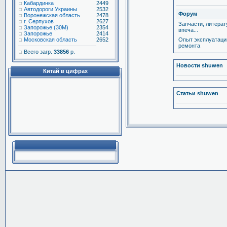
Кабардинка
2449
Автодороги Украины
2532
Форум
Воронежская область
2478
г. Серпухов
2627
Запчасти, литерат
Запорожье (30М)
2354
впеча...
Запорожье
2414
Московская область
2652
Опыт эксплуатаци
ремонта
Всего загр.
33856
р.
Новости shuwen
Китай в цифрах
Статьи shuwen