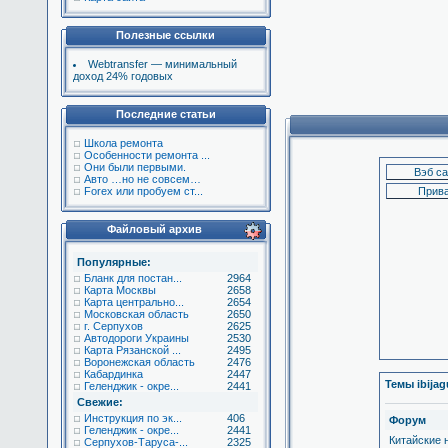
Полезные ссылки
Webtransfer — минимальный
доход 24% годовых
Последние статьи
Школа ремонта
Особенности ремонта ...
Они были первыми.
Авто …но не совсем…
Forex или пробуем ст...
Файловый архив
Популярные:
Бланк для постан...
2964
Карта Москвы
2658
Карта центрально...
2654
Московская область
2650
г. Серпухов
2625
Автодороги Украины
2530
Карта Рязанской ...
2495
Воронежская область
2476
Кабардинка
2447
Темы ibija
Геленджик - окре...
2441
Свежие:
Инструкция по эк...
406
Форум
Геленджик - окре...
2441
Китайские 
Серпухов-Таруса-...
2325