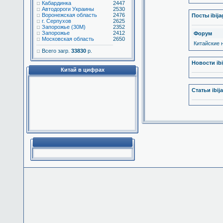
Кабардинка
2447
Автодороги Украины
2530
Воронежская область
2476
Посты ibij
г. Серпухов
2625
Запорожье (30М)
2352
Запорожье
2412
Форум
Московская область
2650
Китайские 
Всего загр.
33830
р.
Новости ib
Китай в цифрах
Статьи ibij